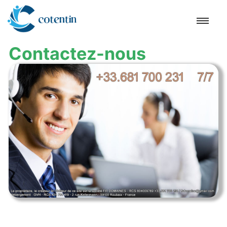
Contactez-nous
Accueil
Cherbourg-en-Cotentin
Hague
Barfleur
Cap
Hougue
Tatihou