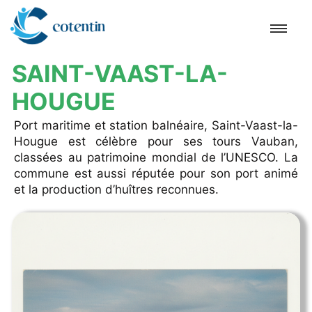
SAINT-VAAST-LA-
Accueil
HOUGUE
Port maritime et station balnéaire, Saint-Vaast-la-
Cherbourg-en-Cotentin
Hougue est célèbre pour ses tours Vauban,
classées au patrimoine mondial de l’UNESCO. La
Hague
commune est aussi réputée pour son port animé
et la production d’huîtres reconnues.
Barfleur
Cap
Hougue
Tatihou