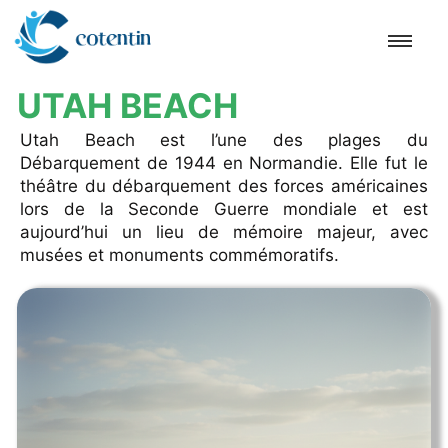
UTAH BEACH
Accueil
Utah Beach est l’une des plages du
Débarquement de 1944 en Normandie. Elle fut le
Cherbourg-en-Cotentin
théâtre du débarquement des forces américaines
lors de la Seconde Guerre mondiale et est
aujourd’hui un lieu de mémoire majeur, avec
Hague
musées et monuments commémoratifs.
Barfleur
Cap
Hougue
Tatihou